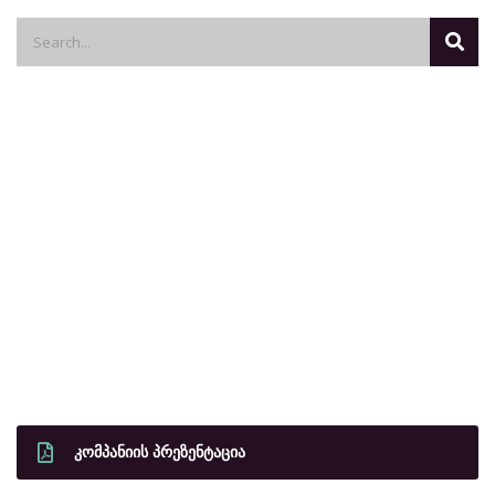
ᲙᲝᲛᲞᲐᲜᲘᲘᲡ ᲞᲠᲔᲖᲔᲜᲢᲐᲪᲘᲐ