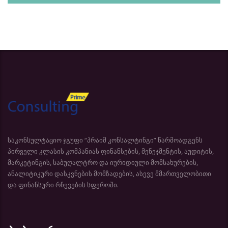
საკონსულტაციო ჯგუფი “პრაიმ კონსალტინგი” წარმოადგენს
პირველი კლასის კომპანიას ფინანსების, მენეჯმენტის, აუდიტის,
მარკეტინგის, საბუღალტრო და იურიდიული მომსახურების,
ანალიტიკური დასკვნების მომზადების, ასევე მმართველობითი
და ფინანსური რჩევების სფეროში.