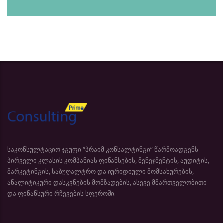
საკონსულტაციო ჯგუფი “პრაიმ კონსალტინგი” წარმოადგენს
პირველი კლასის კომპანიას ფინანსების, მენეჯმენტის, აუდიტის,
მარკეტინგის, საბუღალტრო და იურიდიული მომსახურების,
ანალიტიკური დასკვნების მომზადების, ასევე მმართველობითი
და ფინანსური რჩევების სფეროში.