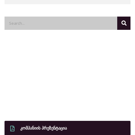
ᲙᲝᲛᲞᲐᲜᲘᲘᲡ ᲞᲠᲔᲖᲔᲜᲢᲐᲪᲘᲐ