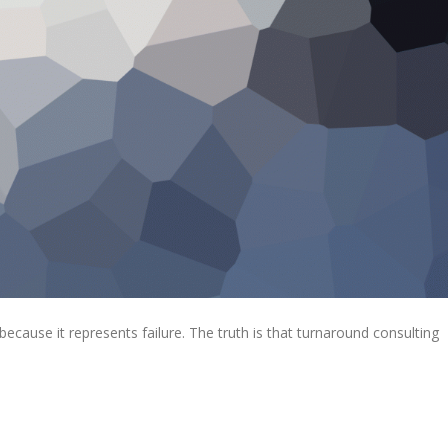
ecause it represents failure. The truth is that turnaround consulting