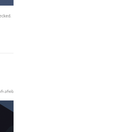
ecked.
არ არის