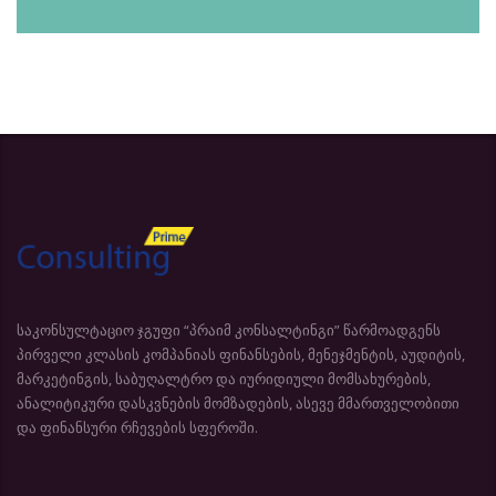
საკონსულტაციო ჯგუფი “პრაიმ კონსალტინგი” წარმოადგენს
პირველი კლასის კომპანიას ფინანსების, მენეჯმენტის, აუდიტის,
მარკეტინგის, საბუღალტრო და იურიდიული მომსახურების,
ანალიტიკური დასკვნების მომზადების, ასევე მმართველობითი
და ფინანსური რჩევების სფეროში.