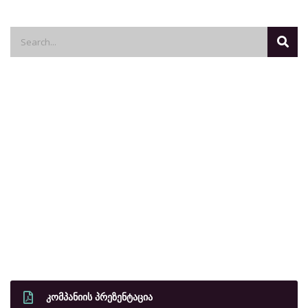
ᲙᲝᲛᲞᲐᲜᲘᲘᲡ ᲞᲠᲔᲖᲔᲜᲢᲐᲪᲘᲐ