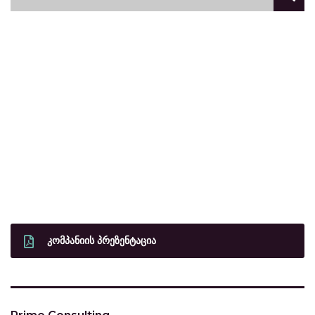
ᲙᲝᲛᲞᲐᲜᲘᲘᲡ ᲞᲠᲔᲖᲔᲜᲢᲐᲪᲘᲐ