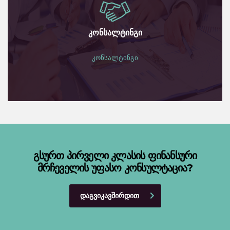
კონსალტინგი
კონსალტინგი
გსურთ პირველი კლასის ფინანსური
მრჩეველის უფასო კონსულტაცია?
ᲓᲐᲒᲕᲘᲙᲐᲕᲨᲘᲠᲓᲘᲗ