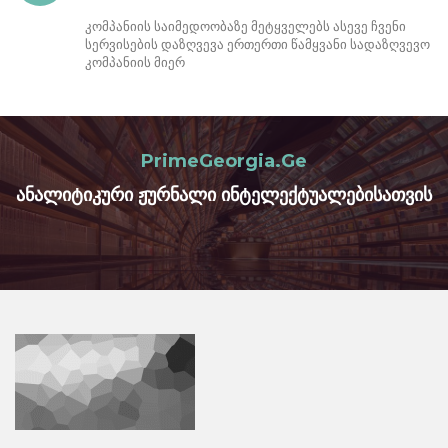
კომპანიის საიმედოობაზე მეტყველებს ასევე ჩვენი
სერვისების დაზღვევა ერთერთი წამყვანი სადაზღვევო
კომპანიის მიერ
PrimeGeorgia.Ge
ანალიტიკური ჟურნალი ინტელექტუალებისათვის