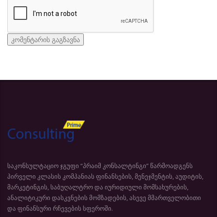
საკონსულტაციო ჯგუფი “პრაიმ კონსალტინგი” წარმოადგენს
პირველი კლასის კომპანიას ფინანსების, მენეჯმენტის, აუდიტის,
მარკეტინგის, საბუღალტრო და იურიდიული მომსახურების,
ანალიტიკური დასკვნების მომზადების, ასევე მმართველობითი
და ფინანსური რჩევების სფეროში.