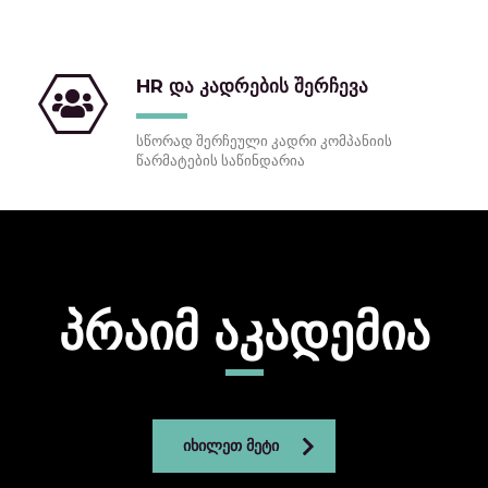
HR და კადრების შერჩევა
სწორად შერჩეული კადრი კომპანიის
წარმატების საწინდარია
პრაიმ აკადემია
ᲘᲮᲘᲚᲔᲗ ᲛᲔᲢᲘ