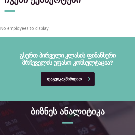
No employees to display
გსურთ პირველი კლასის ფინანსური
მრჩეველის უფასო კონსულტაცია?
ᲓᲐᲒᲕᲘᲙᲐᲕᲨᲘᲠᲓᲘᲗ
ბიზნეს ანალიტიკა