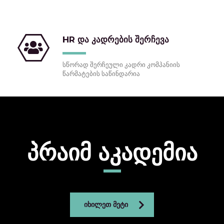
HR და კადრების შერჩევა
სწორად შერჩეული კადრი კომპანიის
წარმატების საწინდარია
პრაიმ აკადემია
ᲘᲮᲘᲚᲔᲗ ᲛᲔᲢᲘ