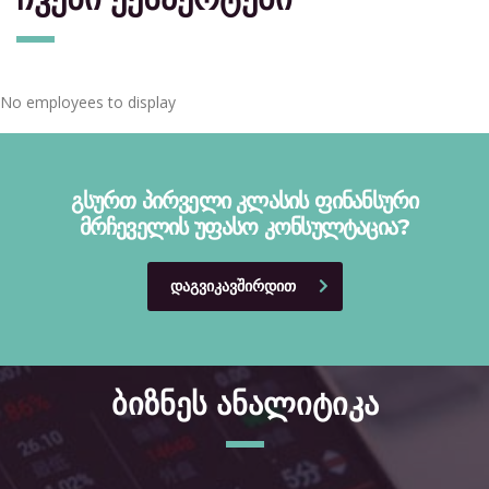
No employees to display
გსურთ პირველი კლასის ფინანსური
მრჩეველის უფასო კონსულტაცია?
ᲓᲐᲒᲕᲘᲙᲐᲕᲨᲘᲠᲓᲘᲗ
ბიზნეს ანალიტიკა