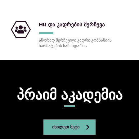
HR და კადრების შერჩევა
სწორად შერჩეული კადრი კომპანიის
წარმატების საწინდარია
პრაიმ აკადემია
ᲘᲮᲘᲚᲔᲗ ᲛᲔᲢᲘ