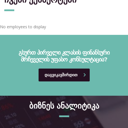
No employees to display
გსურთ პირველი კლასის ფინანსური
მრჩეველის უფასო კონსულტაცია?
ᲓᲐᲒᲕᲘᲙᲐᲕᲨᲘᲠᲓᲘᲗ
ბიზნეს ანალიტიკა