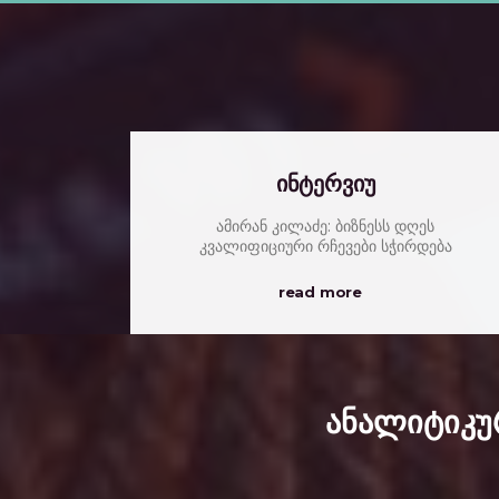
ინტერვიუ
ამირან კილაძე: ბიზნესს დღეს
კვალიფიციური რჩევები სჭირდება
read more
ანალიტიკუ