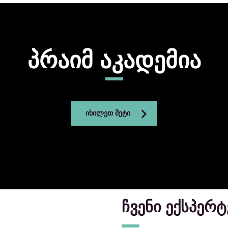
პრაიმ აკადემია
ᲘᲮᲘᲚᲔᲗ ᲛᲔᲢᲘ
ჩვენი ექსპერტ