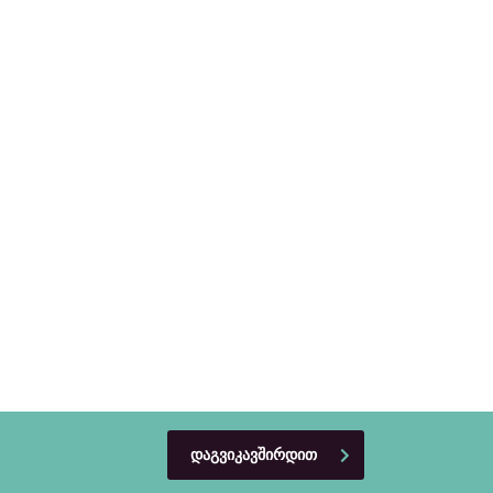
სერვისების დაზღვევა
ჩვენი სერვისების
უმეტესობა დაზღვეულია
ეს ნიშნავს, რომ ჩვენი კლიენტები
სარგებლობენ ჩვენთან მიღებული
სერვისების წამყვან სადაზღვევო
კომპანიებში უფასო დაზღვევით
ᲓᲐᲒᲕᲘᲙᲐᲕᲨᲘᲠᲓᲘᲗ