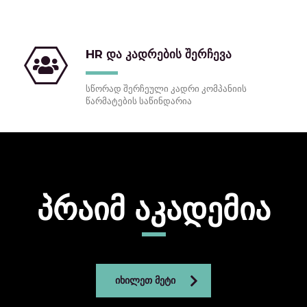
HR და კადრების შერჩევა
სწორად შერჩეული კადრი კომპანიის
წარმატების საწინდარია
პრაიმ აკადემია
ᲘᲮᲘᲚᲔᲗ ᲛᲔᲢᲘ