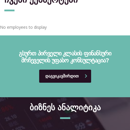
No employees to display
გსურთ პირველი კლასის ფინანსური
მრჩეველის უფასო კონსულტაცია?
ᲓᲐᲒᲕᲘᲙᲐᲕᲨᲘᲠᲓᲘᲗ
ბიზნეს ანალიტიკა