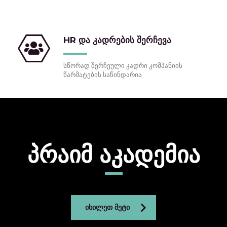
HR და კადრების შერჩევა
სწორად შერჩეული კადრი კომპანიის
წარმატების საწინდარია
პრაიმ აკადემია
ᲘᲮᲘᲚᲔᲗ ᲛᲔᲢᲘ