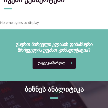
No employees to display
გსურთ პირველი კლასის ფინანსური
მრჩეველის უფასო კონსულტაცია?
ᲓᲐᲒᲕᲘᲙᲐᲕᲨᲘᲠᲓᲘᲗ
ბიზნეს ანალიტიკა