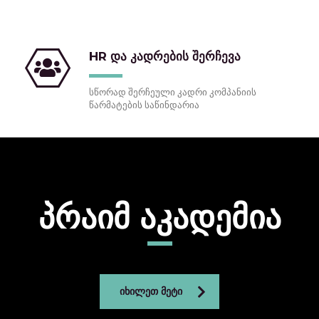
HR და კადრების შერჩევა
სწორად შერჩეული კადრი კომპანიის
წარმატების საწინდარია
პრაიმ აკადემია
ᲘᲮᲘᲚᲔᲗ ᲛᲔᲢᲘ