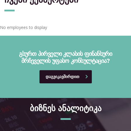
No employees to display
გსურთ პირველი კლასის ფინანსური
მრჩეველის უფასო კონსულტაცია?
ᲓᲐᲒᲕᲘᲙᲐᲕᲨᲘᲠᲓᲘᲗ
ბიზნეს ანალიტიკა